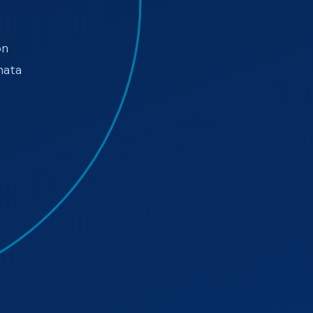
on
nata