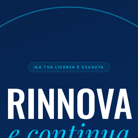
LA TUA LICENZA È SCADUTA
RINNOVA
e continua