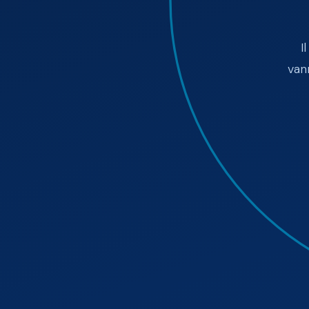
I
van